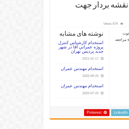
نقشه بردار جهت
879 Views
نوشته های مشابه
عوت
بعمل می آید لطفا جهت اطلاعات بیشتر به سایت ما www.surveyir.ir مراجعه
استخدام كارشناس كنترل
پروژه عمراني آقا در شهر
جديد پرديس تهران
2021-01-17
استخدام مهندس عمران
2020-08-25
استخدام مهندس عمران
2020-07-20
Pinterest
LinkedIn