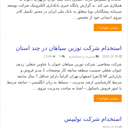
همکاری می کند: به گزارش پایگاه خبری بانکداری الکترونیک شرکت توسعه
سرمایه پیشگامان پویا متعلق به بانک ملی ایران در مسیر تکمیل کادر
نیروی انسانی خود از تخصص …
بیشتر بخوانید »
استخدام شركت توزين سپاهان در چند استان
2015-12-30
مدیریت و حسابداری
0
1,243
شركت متقاضي: شركت توزين سپاهان عنوان يا عناوين شغلي: رديف
عنوان شغلي جنسيت منطقه سابقه كار توضيحات 1 مدير فروش و
بازاريابي آقا (3نفر) اصفهان-تهران الزاماً داراي حداقل 7 سال سابقه
مرتبط كارشناسي ارشد مديريت – مسلط به زبان انگليسي – سابقه مرتبط
با امور فروش باسكول – آشنا به مباحث مديريت نيروي …
بیشتر بخوانید »
استخدام شرکت تولیپس
2015-12-23