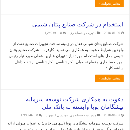
بیشتر بخوانید »
استخدام در شرکت صنایع پنتان شیمی
2016-01-09
مدیریت و حسابداری
0
1,249
شرکت صنایع پنتان شیمی فعال در زمینه ساخت تجهیزات صنایع نفت از
واجدین شرایط دعوت به همکاری می نماید. کارفرما : شرکت صنایع پنتان
شیمی محل های استخدام مورد نیاز : تهران عناوین شغلی مورد نیاز رئیس
امور حسابداری مقطع تحصیلی : کارشناسی , کارشناسی ارشد حداقل
سابقه کار : …
بیشتر بخوانید »
دعوت به همکاری شرکت توسعه سرمایه
پیشگامان پویا وابسته به بانک ملی
2016-01-07
مدیریت و حسابداری
,
مهندسی کامپیوتر
0
1,338
شرکت توسعه سرمایه پیشگامان پویا (سهامی خاص) به عنوان متولی ارائه
خدمات و گسترش کارت اعتباری بانک ملی ایران درتهران دعوت به