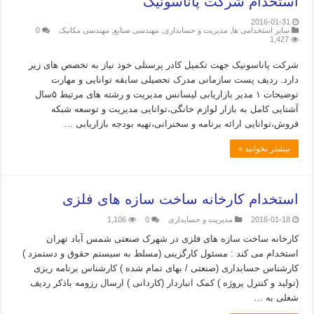
استخدام شرکت پاناسونیک
2016-01-31
سایر استخدامی ها
,
مدیریت و حسابداری
,
مهندسی صنایع
,
مهندسی مکانیک
0
1,427
شرکت پاناسونیک جهت تکمیل کادر پرسنلی خود نیاز به تخصص های زیر
دارد. ردیف پست سازمانی مدرک تحصیلی سابقه توانایی و مهارت
توضیحات ۱ مدیر بازاریابی لیسانس مدیریت و رشته های مرتبط ۵سال
آشنایی کامل به بازار لوازم خانگی،توانایی مدیریت و توسعه شبکه
فروش،توانایی ارائه برنامه و سخنرانی،تهیه بودجه بازاریابی …
بیشتر بخوانید »
استخدام کارخانه ساخت سازه های فلزی
2016-01-18
مدیریت و حسابداری
0
1,106
کارخانه ساخت سازه های فلزی در شهرک صنعتی شمس آباد تهران
استخدام می کند : مسئول کارگزینی (مسلط به سیستم حقوق و دستمزد )
کارشناس حسابداری (صنعتی / بهای تمام شده ) کارشناس برنامه ریزی
(تولید و کنترل پروژه ) کمک انباردار (کاردانی ) ارسال رزومه باذکر ردیف
شغلی به …