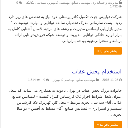
مدیریت و حسابداری
,
مهندسی صنایع
,
مهندسی کامپیوتر
,
مهندسی مکانیک
0
1,432
شرکت تولیپس جهت تکمیل کادر پرسنلی خود نیاز به تخصص های زیر دارد
ردیف پست سازمانی مدرک تحصیلی سابقه توانایی و مهارت توضیحات 1
مدیر بازاریابی لیسانس مدیریت و رشته های مرتبط 5سال آشنایی کامل به
بازار لوازم خانگی،توانایی مدیریت و توسعه شبکه فروش،توانایی ارائه
برنامه و سخنرانی،تهیه بودجه بازاریابی …
بیشتر بخوانید »
استخدام پخش عقاب
2015-11-25
مهندسی صنایع
,
مهندسی کامپیوتر
0
1,314
خانواده بزرگ پخش عقاب در تهران دعوت به همکاری می نماید: کد شغل
عنوان شغل شرایط احراز QC کارشناس کنترل کیفیت – لیسانس صنایع
غذایی آقا– سه سال تجربه مرتبط – محل کار: کهریزک SS کارشناس
سیستم و استراتژی – لیسانس صنایع آقا– مسلط به آفیس – دو سال
تجربه …
بیشتر بخوانید »